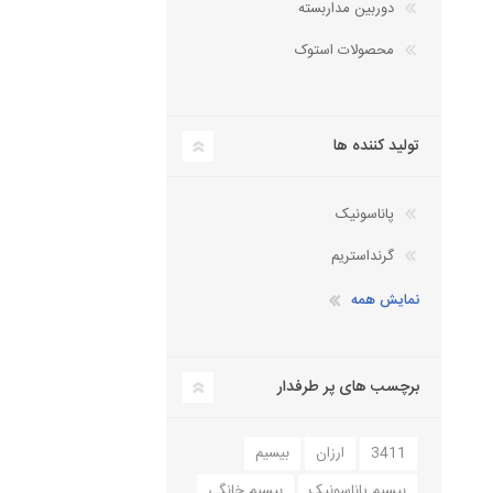
دوربین مداربسته
دستگاه سانترال
تلفن سانترال
محصولات استوک
داهوا
کارت سانترال
تلفن تحت شبکه
تجهیزات ویپ
آنتن دکت، کنسول تلفن
تولید کننده ها
لوازم جانبی
هدست تلفن
پاناسونیک
گرنداستریم
نمایش همه
برچسب های پر طرفدار
3411
ارزان
بیسیم
بیسیم پاناسونیک
بیسیم خانگی