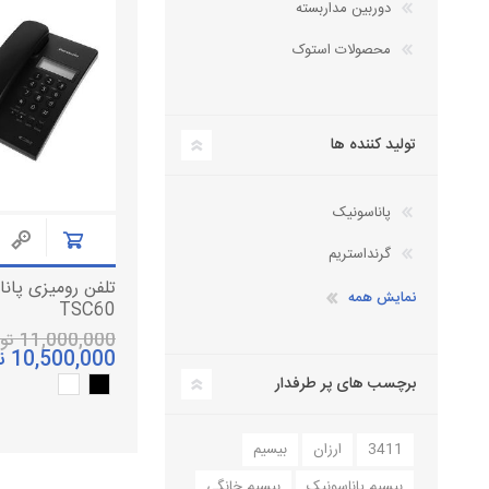
دوربین مداربسته
دستگاه سانترال
تلفن سانترال
محصولات استوک
داهوا
کارت سانترال
تلفن تحت شبکه
تجهیزات ویپ
آنتن دکت، کنسول تلفن
تولید کننده ها
لوازم جانبی
هدست تلفن
پاناسونیک
گرنداستریم
نمایش همه
TSC60
11,000,000 تومان
10,500,000 تومان
برچسب های پر طرفدار
3411
ارزان
بیسیم
بیسیم پاناسونیک
بیسیم خانگی