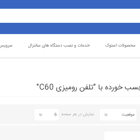
محصولات استوک
خدمات و نصب دستگاه های سانترال
سرویس 
یالینک
تلفن خانگی
گیگاست
دوربین مداربسته
 خورده با "تلفن رومیزی C60"
نمایش
در هر صفحه