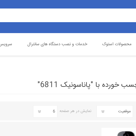
محصولات استوک
خدمات و نصب دستگاه های سانترال
سرویس 
یالینک
تلفن خانگی
گیگاست
دوربین مداربسته
خورده با "پاناسونیک 6811"
نمایش
در هر صفحه