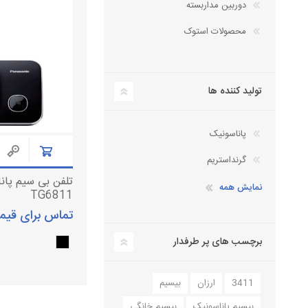
دوربین مداربسته
دستگاه سانترال
تلفن سانترال
محصولات استوک
داهوا
کارت سانترال
تلفن تحت شبکه
تجهیزات ویپ
آنتن دکت، کنسول تلفن
تولید کننده ها
لوازم جانبی
هدست تلفن
پاناسونیک
گرنداستریم
نمایش همه
TG6811
تماس برای قی
برچسب های پر طرفدار
3411
ارزان
بیسیم
بیسیم پاناسونیک
بیسیم خانگی