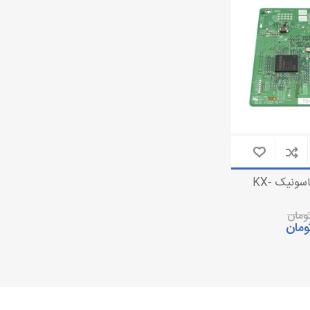
تلفن بی سیم
دوربین مداربسته تحت شبکه
تلفن رومیزی
دوربین مداربسته آنالوگ
باتری تلفن
تجهیزات دوربین مدار بسته
کارت سانترال پاناسونیک KX-