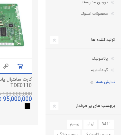
دوربین مداربسته
دستگاه سانترال
تلفن سانترال
محصولات استوک
داهوا
کارت سانترال
تلفن تحت شبکه
تجهیزات ویپ
آنتن دکت، کنسول تلفن
تولید کننده ها
لوازم جانبی
هدست تلفن
پاناسونیک
گرنداستریم
نمایش همه
TDE0110
103,000,000 تومان
95,000,000 تومان
برچسب های پر طرفدار
3411
ارزان
بیسیم
بیسیم پاناسونیک
بیسیم خانگی