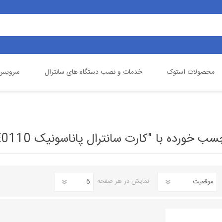
محصولات استوک
خدمات و نصب دستگاه های سانترال
سرویس 
یالینک
تلفن خانگی
گیگاست
دوربین مداربسته
ورده با "کارت سانترال پاناسونیک KX-TDE0110"
نمایش
در هر صفحه