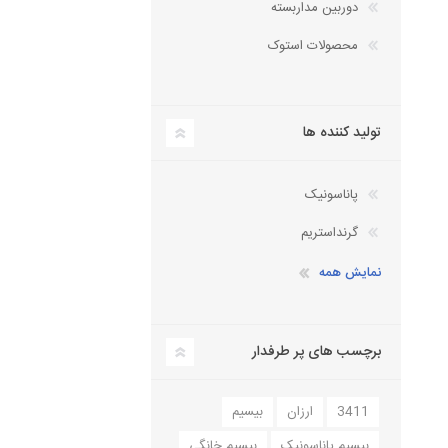
دوربین مداربسته
دستگاه سانترال
تلفن سانترال
محصولات استوک
داهوا
کارت سانترال
تلفن تحت شبکه
تجهیزات ویپ
آنتن دکت، کنسول تلفن
تولید کننده ها
لوازم جانبی
هدست تلفن
پاناسونیک
گرنداستریم
نمایش همه
برچسب های پر طرفدار
3411
ارزان
بیسیم
بیسیم پاناسونیک
بیسیم خانگی