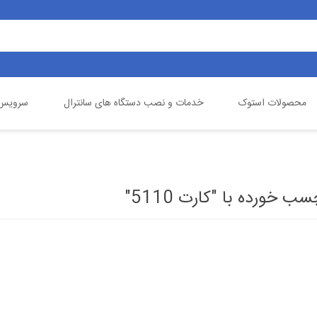
محصولات استوک
خدمات و نصب دستگاه های سانترال
سرویس 
یالینک
تلفن خانگی
گیگاست
دوربین مداربسته
خورده با "کارت 5110"