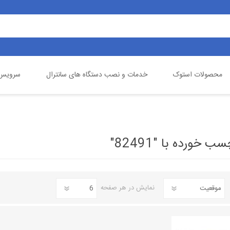
محصولات استوک
خدمات و نصب دستگاه های سانترال
سرویس 
یالینک
تلفن خانگی
گیگاست
دوربین مداربسته
خورده با "82491"
نمایش
در هر صفحه