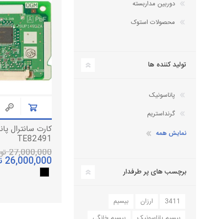
دوربین مداربسته
دستگاه سانترال
تلفن سانترال
محصولات استوک
داهوا
کارت سانترال
تلفن تحت شبکه
تجهیزات ویپ
آنتن دکت، کنسول تلفن
تولید کننده ها
لوازم جانبی
هدست تلفن
پاناسونیک
گرنداستریم
نمایش همه
TE82491
27,000,000 تومان
26,000,000 تومان
برچسب های پر طرفدار
3411
ارزان
بیسیم
بیسیم پاناسونیک
بیسیم خانگی