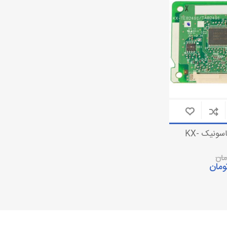
تلفن بی سیم
دوربین مداربسته تحت شبکه
تلفن رومیزی
دوربین مداربسته آنالوگ
باتری تلفن
تجهیزات دوربین مدار بسته
کارت سانترال پاناسونیک KX-