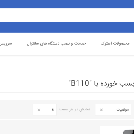
محصولات استوک
خدمات و نصب دستگاه های سانترال
سرویس 
یالینک
تلفن خانگی
گیگاست
دوربین مداربسته
خورده با "B110"
نمایش
در هر صفحه