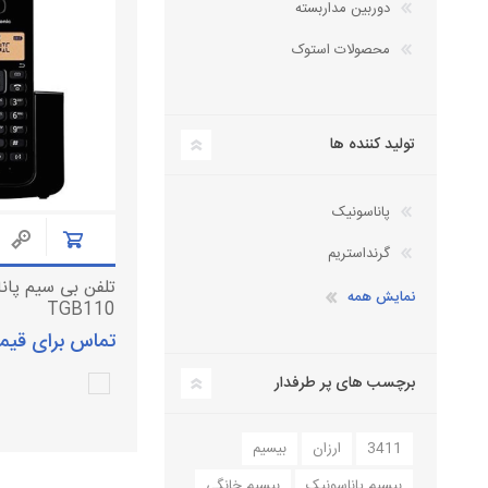
دوربین مداربسته
دستگاه سانترال
تلفن سانترال
محصولات استوک
داهوا
کارت سانترال
تلفن تحت شبکه
تجهیزات ویپ
آنتن دکت، کنسول تلفن
تولید کننده ها
لوازم جانبی
هدست تلفن
پاناسونیک
گرنداستریم
نمایش همه
TGB110
تماس برای قی
برچسب های پر طرفدار
3411
ارزان
بیسیم
بیسیم پاناسونیک
بیسیم خانگی