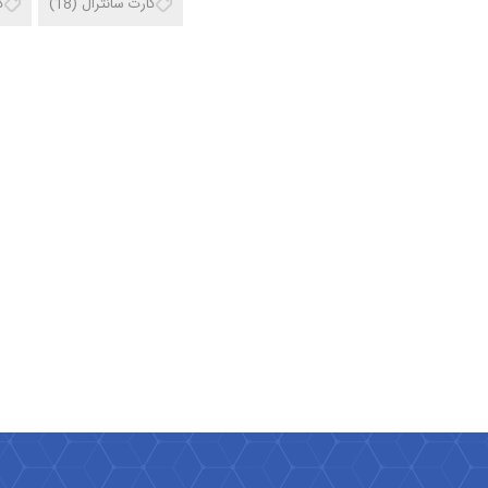
کارت سانترال
(18)
ک