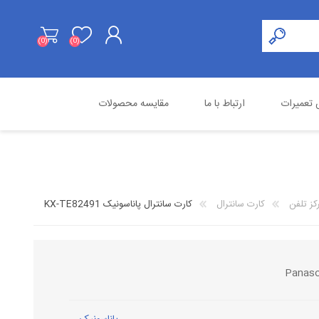
(0)
(0)
ثبت نام
تعمیرات
ارتباط با ما
مقایسه محصولات
ورود به حساب کاربری
هایک ویژن
محصولات استوک
اسنوم
کز تلفن
کارت سانترال
کارت سانترال پاناسونیک KX-TE82491
Panaso