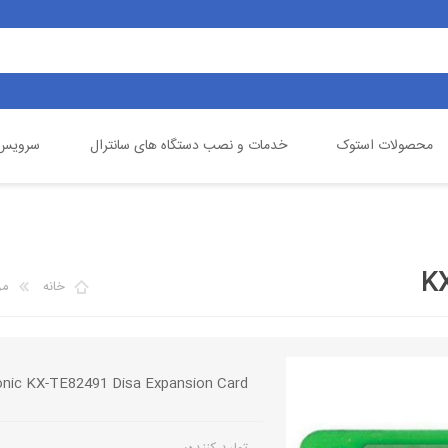
محصولات استوک
خدمات و نصب دستگاه های سانترال
سرویس 
یالینک
تلفن خانگی
گیگاست
دوربین مداربسته
خانه
مر
nic KX-TE82491 Disa Expansion Card