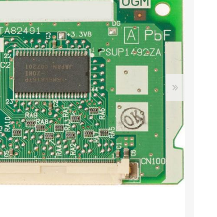
دستگاه سانترال
تلفن سانترال
داهوا
کارت سانترال
تلفن تحت شبکه
تجهیزات ویپ
آنتن دکت، کنسول تلفن
لوازم جانبی
هدست تلفن