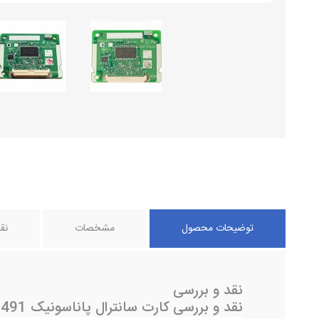
توضیحات محصول
مشخصات
نق
نقد و بررسی
نقد و بررسی کارت سانترال پاناسونیک KX-TE82491