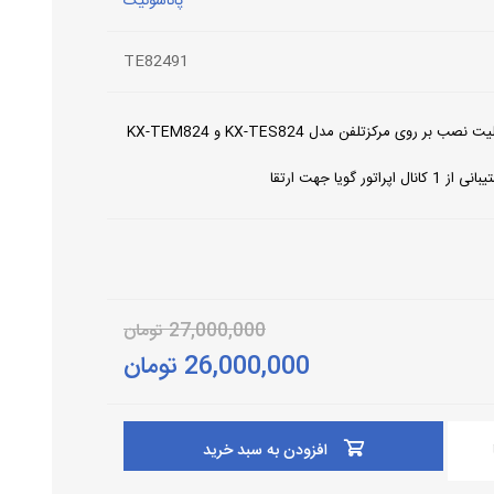
پاناسونیک
TE82491
یت نصب بر روی مرکزتلفن مدل KX-TES824 و KX-TEM824
ز 1 کانال اپراتور گویا جهت ارتقا
27,000,000 تومان
26,000,000 تومان
افزودن به سبد خرید