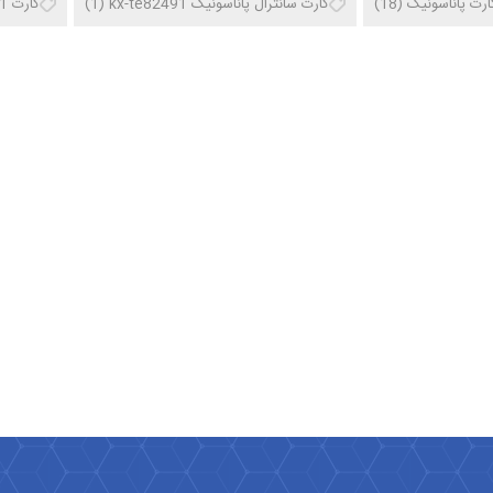
ارت پاناسونیک
(18)
کارت سانترال پاناسونیک kx-te82491
(1)
کارت 82491