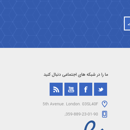
ما را در شبکه های اجتماعی دنبال کنید
5th Avenue. London. 03SL40F
359-889-23-01-90;