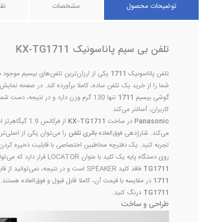
توضیحات محصول
مشخصات
نق
تلفن بی سیم پاناسونیک KX-TG1711
تلفن پاناسونیک
1711
یکی از ارزان‌ترین‌ تلفن‌های بیسیم موجود 
شما را از خرید یک تلفن ساده، کاملا برآورده کند. در صفحه نمایش
گوشی بیسیم
1711
تنها 130 گرم وزن دارد و در نتیجه، دس
کاربران، آسانتر می‌کند.
Panasonic
در ساخت
KX-TG1711
از فرکانس .9
می‌‌کند. شارژدهی فوق‌العاده
ب
اتری تلفن
را می‌توان یکی از اصلی‌ت
تجربه کنید. یک دفترچه مخاطبین اختصاصی با قابلیت ذخیره کردن 50 شماره مجزا، یکی دیگر از نقاط قو
روی دستگاه پایه یک کلید با عنوان LOCATOR قرار دارد که می‌توانید از آن برای پیدا کردن مکان گوشی بیسیم (در صورتی که فراموش کرده‌اید آن را کجا گذاشته‌اید) استفاده کنید. متاسفانه تلفن پاناسونیک
TG1711
فاقد کلید SPEAKER است و در نتیجه، نمی‌توانید از قابلیت مکالمه بدون دخالت دست، استفاده کنید. هم‌چنین صفحه کلید گوشی بی سیم فاقد نور پس زمینه میباشد. با این وجود، امکانات و کیفیت مدل
1711
در مقایسه با قیمت آن، کاملا قابل قبول و فوق‌العاده هستند
TG1711
درنگ کنید.
طراحی و ساخت