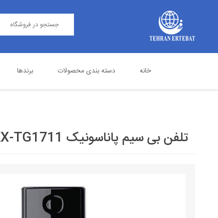
خانه
دسته بندی محصولات
برندها
مرکز تلفن
پاناسونیک
تلفن اداری
گرنداستریم
تلفن بی سیم پاناسونیک KX-TG1711