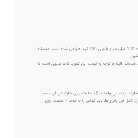
را با کیفیت بسیار خوب،عالی و قیمت مناسب روانه بازار کرده است. گوشی بیسیم این محصول، در ابعاد 30 × 47 × 159 میلی‌متر و با وزن 130 گرم، طراحی شده است. دستگاه
شده‌اند. البته با توجه به قیمت این تلفن، کاملا بدیهی است که
را به صورت کامل شارژ نمایید، می‌توانید تا 15 ساعت، روی شارژدهی آن حساب
کنید. در جعبه این محصول، دو عدد باتری قابل شارژ AAA قرار دارند که برای روشن کردن گوشی بی سیم، از آن‌ها استفاده می‌شود. فراموش نکنید برای شارژ کامل این باتری‌‌ها، باید گوشی را به مدت 7 ساعت، روی