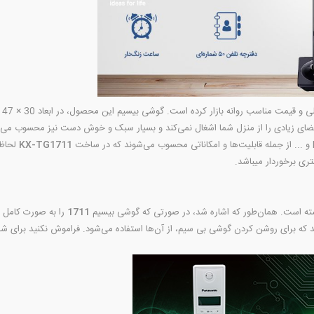
KX-TG1711
لحاظ 
تری برخوردار میباشد.
شته است. همان‌طور که اشاره شد، در صورتی که گوشی بیسیم
1711