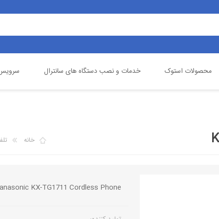
محصولات استوک
خدمات و نصب دستگاه های سانترال
سرویس 
یالینک
تلفن خانگی
گیگاست
دوربین مداربسته
خانه
تلف
anasonic KX-TG1711 Cordless Phone