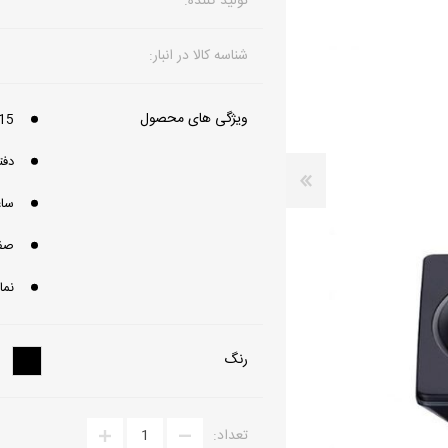
تولید کننده:
تلفن بی سیم
دوربین مداربسته تحت شبکه
شناسه کالا در انبار:
تلفن رومیزی
دوربین مداربسته آنالوگ
ویژگی های محصول
باتری تلفن
تجهیزات دوربین مدار بسته
15 ساعت شارژدهی مکال
دفت
سا
صفح
نمایشگر 
رنگ
تعداد: