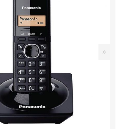
دستگاه سانترال
تلفن سانترال
داهوا
کارت سانترال
تلفن تحت شبکه
تجهیزات ویپ
آنتن دکت، کنسول تلفن
لوازم جانبی
هدست تلفن