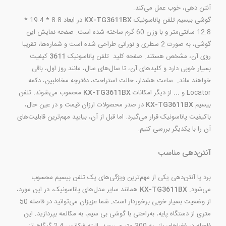
آنتن دهی، خوب عمل می‌کند.
گوشی بیسیم تلفن پاناسونیک
KX-TG3611BX
در ابعاد 8.8 * 19.4 *
12.8 سانتی‌متر و با وزن 60 گرم ساخته شده است. صفحه نمایش این
گوشی، به صورت 2 سطری و نورانی طراحی شده است و شماره‌ها، تقریبا
روی آن، مشخص هستند. صفحه کلید تلفن پاناسونیک
3611
کیفیت
بسیار خوبی دارد و کلیدهای آن، تا سال‌های سال، مانند روز اول، باقی
خواهند ماند. ساعت هشدار، حالت استراحت، دفترچه مخاطبین، دکمه
Locator و ... از دیگر امکانات
KX-TG3611BX
محسوب می‌شوند. تلفن
بیسیم
KX-TG3611BX
در صدر محصولات ارزان قیمت و در عین حال،
باکیفیت پاناسونیک قرار می‌گیرد. اما قبل از آن، بیایید مهم‌ترین قابلیت‌های
آن را با یکدیگر بررسی کنیم.
آنتن‌دهی مناسب
برد یا آنتن‌دهی یکی از مهم‌ترین ویژگی‌های یک تلفن بیسیم محسوب
می‌شود.
KX-TG3611BX
همانند سایر مدل‌های پاناسونیک، در این مورد،
از وضعیت بسیار خوبی برخوردار است. شما عزیزان می‌توانید در فاصله 50
متری از دستگاه پایه، به‌راحتی با گوشی بی سیم، به مکالمه بپردازید. این
فاصله در فضاهای باز، به 300 متر می‌رسد. البته فرکانس 2.4 گیگاهرتز