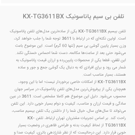
تلفن بی سیم پاناسونیک KX-TG3611BX
تلفن بیسیم
KX-TG3611BX
یکی از ساده‌ترین مدل‌های تلفن پاناسونیک
است. اولین نکته‌ای که در ارتباط با
3611
توجه شما را جلب خواهد کرد،
وزن بسیار پایین گوشی بی سیم (تنها 60 گرم) است. این موضوع باعث
می‌شود حتی بعد از ساعت‌ها مکالمه، دست شما احساس خستگی نکند.
این
تلفن
، قطعا یکی از محصولات پایین‌رده و ارزان قیمت پاناسونیک به
شمار می رود و برای افرادی که به دنبال یک گوشی جمع و جور و ساده
هستند، بسیار مناسب است.
KX-TG3611BX
از امکانات خاصی برخوردار نیست؛ اما با این وجود،
هم‌چنان یکی از پرفروش‌ترین مدل‌های تلفن پاناسونیک در سراسر جهان
محسوب می‌شود. دلیل این موضوع هم کاملا مشخص است:
3611
در عین
سادگی و قیمت ارزان و مناسب، کیفیت و دوام بسیار خوبی دارد. این تلفن
می‌تواند تا سال‌های سال، خیال شما را از داشتن یک تلفن بیسیم مناسب،
راحت کند. بر اساس تجربیات مشتریان تهران ارتباط، تلفن
KX-
TG3611BX
از لحاظ کیفیت بدنه و طراحی ظاهری در وضعیت بسیار
خوبی قرار دارد. این درحالیست که از نظر شارژدهی باتری، کیفیت صدا و