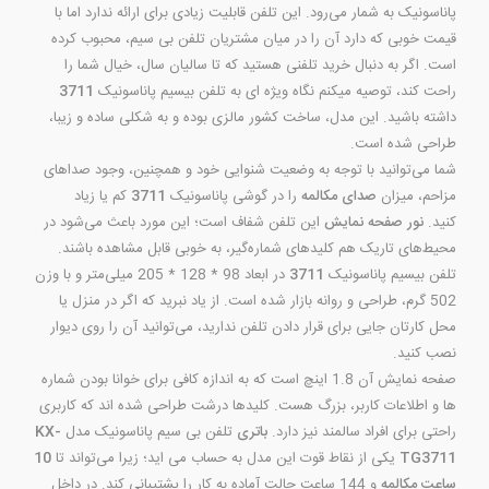
پاناسونیک به شمار می‌رود. این تلفن قابلیت زیادی برای ارائه ندارد اما با
قیمت خوبی که دارد آن را در میان مشتریان تلفن بی سیم، محبوب کرده
است. اگر به دنبال خرید تلفنی هستید که تا سالیان سال، خیال شما را
راحت کند، توصیه میکنم نگاه ویژه ای به تلفن بیسیم پاناسونیک
3711
داشته باشید. این مدل، ساخت کشور مالزی بوده و به شکلی ساده و زیبا،
طراحی شده است.
شما می‌توانید با توجه به وضعیت شنوایی خود و همچنین، وجود صداهای
مزاحم، میزان
صدای مکالمه
را در گوشی پاناسونیک
3711
کم یا زیاد
کنید.
نور صفحه نمایش
این تلفن شفاف است؛ این مورد باعث می‌شود در
محیط‌های تاریک هم کلیدهای شماره‌گیر، به خوبی قابل مشاهده باشند.
تلفن بیسیم پاناسونیک
3711
در ابعاد 98 * 128 * 205 میلی‌متر و با وزن
502 گرم، طراحی و روانه بازار شده است. از یاد نبرید که اگر در منزل یا
محل کارتان جایی برای قرار دادن تلفن ندارید، می‌توانید آن را روی دیوار
نصب کنید.
صفحه نمایش آن 1.8 اینچ است که به اندازه کافی برای خوانا بودن شماره
ها و اطلاعات کاربر، بزرگ هست. کلیدها درشت طراحی شده اند که کاربری
راحتی برای افراد سالمند نیز دارد.
باتری
تلفن بی سیم پاناسونیک مدل
KX-
TG3711
یکی از نقاط قوت این مدل به حساب می اید؛ زیرا می‌تواند تا
10
ساعت مکالمه
و 144 ساعت حالت آماده به کار را پشتیبانی کند. در داخل