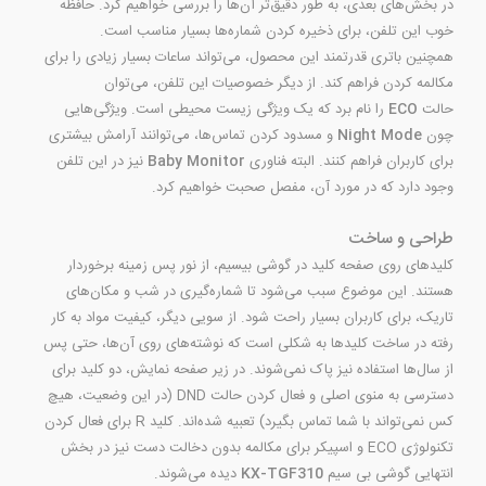
در بخش‌های بعدی، به طور دقیق‌تر آن‌ها را بررسی خواهیم کرد. حافظه
خوب این تلفن، برای ذخیره کردن شماره‌ها بسیار مناسب است.
همچنین باتری قدرتمند این محصول، می‌تواند ساعات بسیار زیادی را برای
مکالمه کردن فراهم کند. از دیگر خصوصیات این تلفن، می‌توان
حالت
ECO
را نام برد که یک ویژگی زیست محیطی است. ویژگی‌هایی
چون
Night Mode
و مسدود کردن تماس‌ها، می‌توانند آرامش بیشتری
برای کاربران فراهم کنند. البته فناوری
Baby Monitor
نیز در این تلفن
وجود دارد که در مورد آن، مفصل صحبت خواهیم کرد.
طراحی و ساخت
کلیدهای روی صفحه کلید در گوشی بیسیم، از نور پس زمینه برخوردار
هستند. این موضوع سبب می‌شود تا شماره‌گیری در شب و مکان‌های
تاریک، برای کاربران بسیار راحت شود. از سویی دیگر، کیفیت مواد به کار
رفته در ساخت کلید‌ها به شکلی است که نوشته‌های روی آن‌ها، حتی پس
از سال‌ها استفاده نیز پاک نمی‌شوند. در زیر صفحه نمایش، دو کلید برای
دسترسی به منوی اصلی و فعال کردن حالت DND (در این وضعیت، هیچ
کس نمی‌تواند با شما تماس بگیرد) تعبیه شده‌اند. کلید R برای فعال کردن
تکنولوژی ECO و اسپیکر برای مکالمه بدون دخالت دست نیز در بخش
انتهایی گوشی بی سیم
KX-TGF310
دیده می‌شوند.