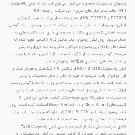
پرفروش پاناسونیک محسوب می‌شود. می‌توان ادعا کرد که تلفن پاناسونیک
f310 مانند سایر تلفن‌های سری F این شرکت از جمله
KX-
TGF320
و
KX-TGF322
از محبوبیت بسیار زیادی در میان کاربرانی
ایرانی، برخوردار است. این محصول، از یک عدد تلفن رومیزی و یک گوشی
بیسیم تشکیل شده و برای منازل و محیط‌‎های کاری، یک انتخاب عالی به
شمار می‌رود. روی تلفن رومیزی، یک نمایش‌گر 3.4 اینچی تعبیه شده که
شماره‌‌ها را با بالاترین وضوح و خوانایی ممکن، به شما عزیزان نمایش
می‌دهد. گوشی بیسیم نیز از LCD باکیفیت و 1.8 اینچی، همراه با نور پس
زمینه و پشتیبانی از فناوری Amber برخوردار است.
تلفن پاناسونیک
KX-TGF310
از فرکانس 1.9 گیگاهرتز برخوردار است و
این موضوع، باعث می‌شود تا هیچ تداخلی با سایر محصولات وایرلس
نداشته باشد. دقیقا به همین دلیل است که در زمان مکالمه با گوشی بیسیم
F310 شاهد کمترین نویز یا صداهای مزاحم، نخواهید بود. علاوه بر این،
پاناسونیک به منظور بالا بردن هرچه بیشتر کیفیت صدای این تلفن، از
قابلیت‌های Clear Sound و Noise Reduction استفاده کرده است. روی
تلفن رومیزی، یک کلید CALL BLOCK قرار دارد که می‌توانید از آن، برای
فرستادن شماره‌های مزاحم به لیست سیاه، استفاده نمایید.
باتری قدرتمند، یکی دیگر از خصوصیات عالی تلفن پاناسونیک
f310
محسوب می‌شود. در صورتی که گوشی بیسیم این تلفن پاناسونیک را به