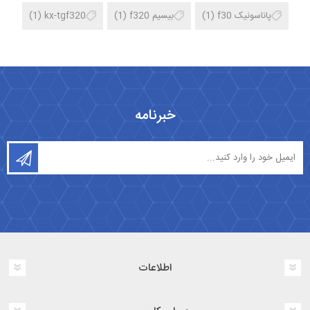
پاناسونیک f30
(1)
بیسیم f320
(1)
kx-tgf320
(1)
خبرنامه
اطلاعات