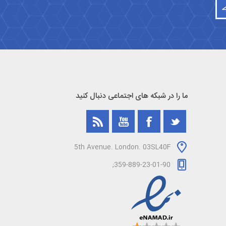
ما را در شبکه های اجتماعی دنبال کنید
5th Avenue. London. 03SL40F
359-889-23-01-90;