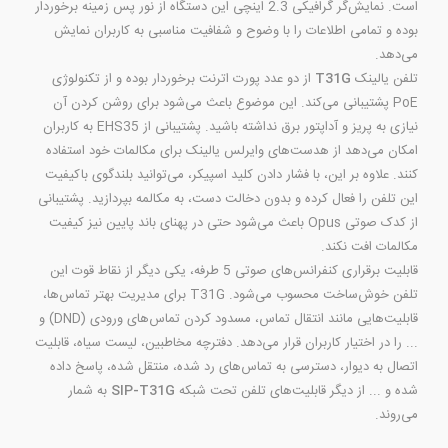
است. نمایش‌گر گرافیکی 2.3 اینچی این دستگاه از نور پس زمینه برخوردار
بوده و تمامی اطلاعات را با وضوح و شفافیت مناسبی به کاربران نمایش
می‌دهد.
تلفن یالینک
T31G
از دو عدد پورت اترنت برخوردار بوده و از تکنولوژی
PoE پشتیبانی می‌کند. این موضوع باعث می‌شود برای روشن کردن آن
نیازی به پریز و آداپتور برق نداشته باشید. پشتیبانی از EHS35 به کاربران
امکان می‌دهد از هدست‌های وایرلس یالینک برای مکالمات خود استفاده
کنند. علاوه بر این، با فشار دادن کلید اسپیکر، می‌توانید بلندگوی باکیفیت
این تلفن را فعال کرده و بدون دخالت دست، به مکالمه بپردازید. پشتیبانی
از کدک صوتی Opus باعث می‌شود حتی در پهنای باند پایین نیز کیفیت
مکالمات افت نکند.
قابلیت برقراری کنفرانس‌های صوتی 5 طرفه، یکی دیگر از نقاط قوت این
تلفن خوش‌ساخت محسوب می‌شود. T31G برای مدیریت بهتر تماس‌ها،
قابلیت‌هایی مانند انتقال تماس، مسدود کردن تماس‌های ورودی (DND) و
... را در اختیار کاربران قرار می‌دهد. دفترچه مخاطبین، لیست سیاه، قابلیت
اتصال به دیوار، دسترسی به تماس‌های رد شده، منتقل شده، پاسخ داده
شده و ... از دیگر قابلیت‌های تلفن تحت شبکه
SIP-T31G
به شمار
می‌روند.