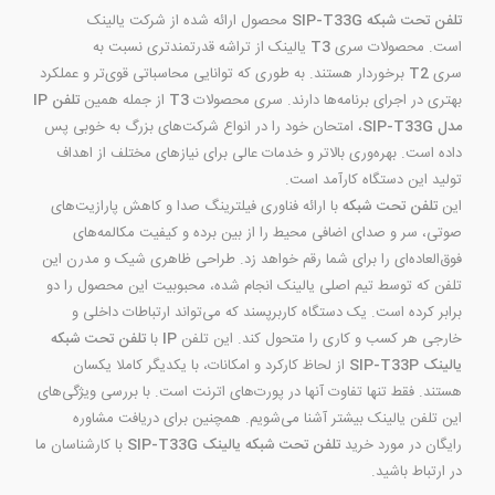
تلفن تحت شبکه SIP-T33G
محصول ارائه شده از شرکت یالینک
است. محصولات سری
T3
یالینک از تراشه قدرتمندتری نسبت به
سری
T2
برخوردار هستند. به طوری که توانایی محاسباتی قوی‌تر و عملکرد
بهتری در اجرای برنامه‌ها دارند. سری محصولات
T3
از جمله همین
تلفن IP
مدل SIP-T33G
، امتحان خود را در انواع شرکت‌های بزرگ به خوبی پس
داده است. بهره‌وری بالاتر و خدمات عالی برای نیازهای مختلف از اهداف
تولید این دستگاه کارآمد است.
این
تلفن تحت شبکه
با ارائه فناوری فیلترینگ صدا و کاهش پارازیت‌های
صوتی، سر و صدای اضافی محیط را از بین برده و کیفیت مکالمه‌های
فوق‌العاده‌ای را برای شما رقم خواهد زد. طراحی ظاهری شیک و مدرن این
تلفن که توسط تیم اصلی یالینک انجام شده، محبوبیت این محصول را دو
برابر کرده است. یک دستگاه کاربرپسند که می‌تواند ارتباطات داخلی و
خارجی هر کسب و کاری را متحول کند. این تلفن
IP
با
تلفن تحت شبکه
یالینک SIP-T33P
از لحاظ کارکرد و امکانات، با یکدیگر کاملا یکسان
هستند. فقط تنها تفاوت آنها در پورت‌های اترنت است. با بررسی ویژگی‌های
این تلفن یالینک بیشتر آشنا می‌شویم. همچنین برای دریافت مشاوره
رایگان در مورد خرید
تلفن تحت شبکه یالینک SIP-T33G
با کارشناسان ما
در ارتباط باشید.