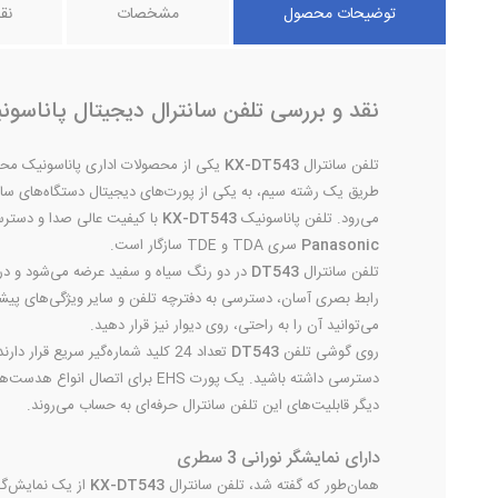
توضیحات محصول
مشخصات
نق
نقد و بررسی تلفن سانترال دیجیتال پاناسونیک T543
تلفن سانترال
KX-DT543
یکی از محصولات اداری پاناسونیک محسو
طریق یک رشته سیم، به یکی از پورت‌های دیجیتال دستگاه‌های سانت
می‌رود. تلفن پاناسونیک
KX-DT543
با کیفیت عالی صدا و دسترسی 
Panasonic
سری TDA و TDE سازگار است.
تلفن سانترال
DT543
رابط بصری آسان، دسترسی به دفترچه تلفن و سایر ویژگی‌های پیشرفته را بسیار راحت می‌کند.
می‌توانید آن را به راحتی، روی دیوار نیز قرار دهید.
روی گوشی تلفن
DT543
تعداد 24 کلید شماره‌گیر سریع قر
دیگر قابلیت‌های این تلفن سانترال حرفه‌ای به حساب می‌روند.
دارای نمایشگر نورانی 3 سطری
همان‌طور که گفته شد، تلفن سانترال
KX-DT543