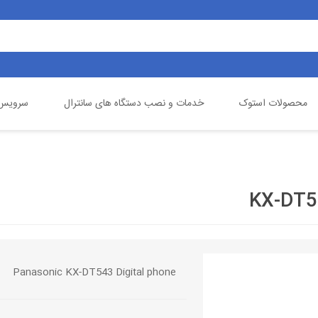
محصولات استوک
خدمات و نصب دستگاه های سانترال
سرویس 
یالینک
تلفن خانگی
گیگاست
دوربین مداربسته
Panasonic KX-DT543 Digital phone