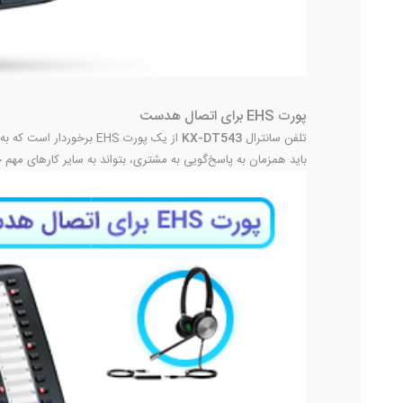
پورت EHS برای اتصال هدست
تلفن سانترال
KX-DT543
از یک پورت EHS برخورد
باید همزمان به پاسخ‌گویی به مشتری، بتواند به سایر کارهای مهم خود نیز رسیدگی کند. البته کلید SP-PHONE نیز برای