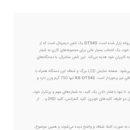
انه بازار شده است.
DT543
یک تلفن دیجیتال است که از
خود، یک انتخاب بسیار عالی برای مجموعه‌های کاری به شمار
کاربران خود هدیه می‌کند. این تلفن سانترال، با دستگاه‌‌های
در دو رنگ سیاه و سفید عرضه می‌شود و در هر دو رنگ خود، یک انتخاب عالی برای انواع میزها و دکوراسیون‌های اداری محسوب می‌شود. صفحه نمایش LCD بزرگ و شفاف این دستگاه همراه با
KX-DT543
تنها 750 گرم وزن دارد و
ود تا تنها با فشار دادن یک کلید، به شماره‌های مهم و پرتکرار خود،
دسترسی داشته باشید. یک پورت EHS برای اتصال انواع هدست‌های بیسیم نیز روی بدنه دستگاه، دیده می‌شود. دفترچه تلفن اختصاصی، بلندگوی دیجیتال دو طرفه، کلیدهای ناوبری، کلید کنفرانس، کلید DND و ... از
ه با نور پس زمینه سفید برخوردار است. روی این LCD تمامی اطلاعات به صورت کاملا شفاف و واضح دیده می‌شوند و همین موضوع،