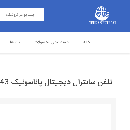
خانه
دسته بندی محصولات
برندها
مرکز تلفن
پاناسونیک
تلفن اداری
گرنداستریم
تلفن سانترال دیجیتال پاناسونیک KX-DT543