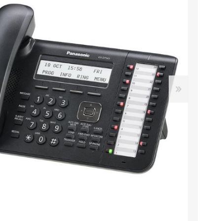
دستگاه سانترال
تلفن سانترال
داهوا
کارت سانترال
تلفن تحت شبکه
تجهیزات ویپ
آنتن دکت، کنسول تلفن
لوازم جانبی
هدست تلفن