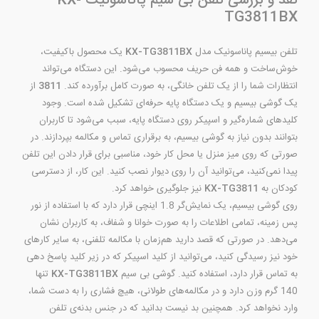
نقد و بررسی تلفن بی سیم پاناسونیک KX-
TG3811BX
تلفن بیسیم پاناسونیک مدل
KX-TG3811BX
یک محصول باکیفیت،
خوش‌ساخت و همه فن حریف محسوب می‌شود. این دستگاه می‌تواند
انتظارات شما را از یک تلفن خانگی، به صورت کامل برآورده کند.
3811
از
یک گوشی بیسیم و یک دستگاه پایه حرفه‌ای تشکیل شده است. وجود
کلیدهای شماره‌گیر و اسپیکر روی دستگاه پایه، سبب می‌شود تا کاربران
بتوانند بدون نیاز به گوشی بیسیم، به برقراری تماس و مکالمه بپردازند. در
صورتی که روی میز منزل یا محل کار خود، مناسبی برای قرار دادن این تلفن
پیدا نمی‌کنید، می‌توانید آن را روی دیوار نصب کنید. این کار، از دسترسی
کودکان به
KX-TG3811
نیز جلوگیری خواهد کرد.
روی گوشی بیسیم، یک نمایش‌گر 1.8 اینچی قرار دارد که با استفاده از نور
پس زمینه، تمامی اطلاعات را به صورت خوانا و شفاف، به کاربران نشان
می‌دهد. در صورتی که قصد دارید هم‌زمان با مکالمه تلفنی، به سایر کارهای
خود نیز رسیدگی کنید، می‌توانید از کلید اسپیکر که در زیر کلید پاسخ دهی
به تماس قرار دارد، استفاده کنید. گوشی بی سیم
KX-TG3811BX
تنها
140 گرم وزن دارد و در مکالمه‌های طولانی، هیچ فشاری را به دست شما،
وارد نخواهد کرد. همچنین بد نیست بدانید که در جنس بدنه‌ی تلفن